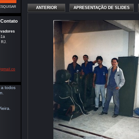
ANTERIOR
APRESENTAÇÃO DE SLIDES
Contato
evadores
41a
 RJ.
@
gmail.co
 a todos
m.
ieira.