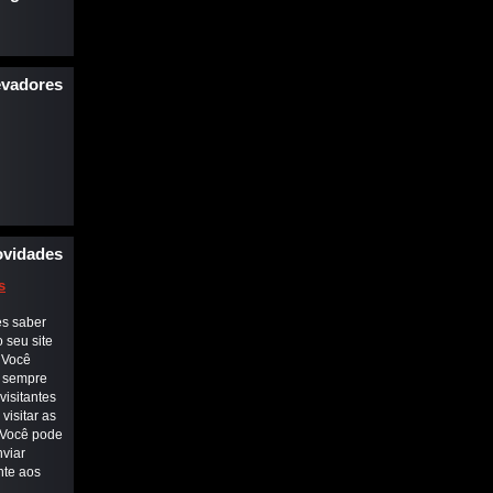
equentes
evadores
vidades
s
es saber
 seu site
. Você
e sempre
visitantes
visitar as
 Você pode
viar
nte aos