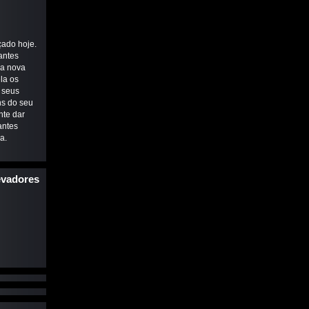
çado hoje.
antes
ma nova
la os
 seus
ns do seu
nte dar
antes
a.
evadores