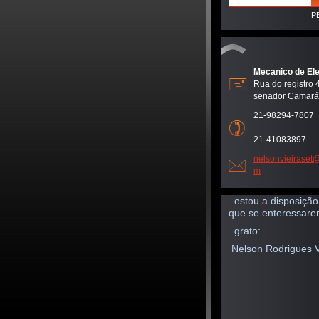
Mecanico de El
Rua do registro 
senador Camará
21-98294-7807
21-41083897
nelsonvi
eiraset
m
estou a disposição
que se enteressare
grato:
Nelson Rodrigues V