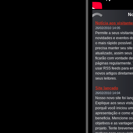
No
Notícia aos visitante
26/02/2010 14:05
Permite a seus visitant
novidades e eventos do
o mais rápido possível
precisa manter seu sit
atualizado, assim seus 
ficarão com vontade de 
páginas regularmente.
usar RSS feeds para en
novos artigos diretame
seus leitores.
Site lançado
26/02/2010 14:04
Nosso novo site foi lan
Explique aos seus visit
porquê você iniciou u
apresentação e como e
beneficia. Mencione os
objetivos e as vantage
projeto. Tente breveme