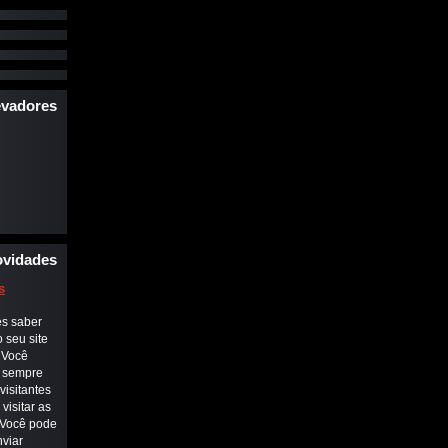
evadores
vidades
s
es saber
 seu site
. Você
e sempre
visitantes
visitar as
 Você pode
viar