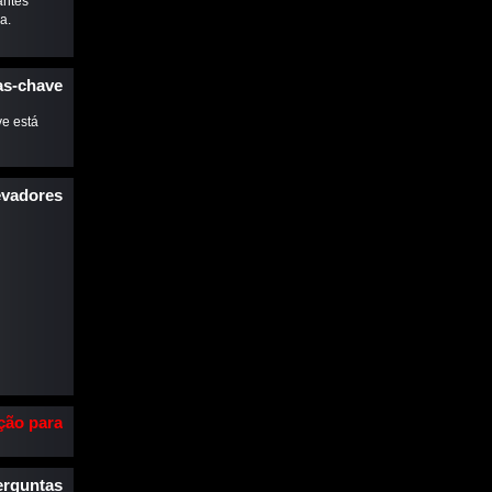
antes
a.
as-chave
ve está
evadores
ção para
trevista.
erguntas