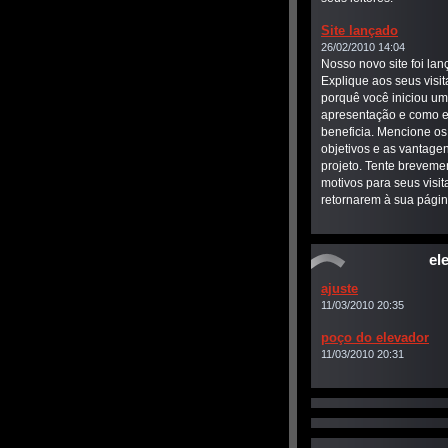
Site lançado
26/02/2010 14:04
Nosso novo site foi lan
Explique aos seus visit
porquê você iniciou u
apresentação e como e
beneficia. Mencione os
objetivos e as vantage
projeto. Tente breveme
motivos para seus visit
retornarem à sua págin
el
ajuste
11/03/2010 20:35
poço do elevador
11/03/2010 20:31