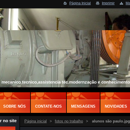
Página Inicial
Imprimir
Ma
mecanico tecnico,assistencia tec.modernzação e conhecimento
SOBRE NÓS
CONTATE-NOS
MENSAGENS
NOVIDADES
r no site
Página inicial
>
fotos no trabalho
>
alunos são paulo.jpg