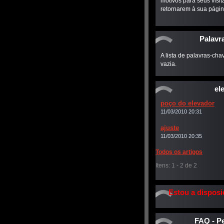
motivos para seus visit
retornarem à sua págin
Palavr
A lista de palavras-cha
vazia.
el
poço do elevador
11/03/2010 20:31
ajuste
11/03/2010 20:35
Todos os artigos
Itens: 1 - 2 de 2
Estou a disposi
possivel in
FAQ - P