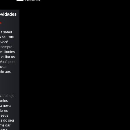
vidades
s
es saber
 seu site
. Você
e sempre
visitantes
visitar as
 Você pode
viar
nte aos
çado hoje.
antes
ma nova
la os
 seus
ns do seu
nte dar