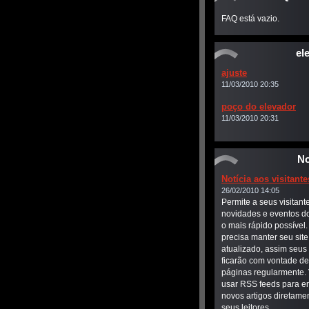
Fr
FAQ está vazio.
el
ajuste
11/03/2010 20:35
poço do elevador
11/03/2010 20:31
No
Notícia aos visitante
26/02/2010 14:05
Permite a seus visitant
novidades e eventos do
o mais rápido possível
precisa manter seu sit
atualizado, assim seus 
ficarão com vontade de 
páginas regularmente.
usar RSS feeds para en
novos artigos diretame
seus leitores.