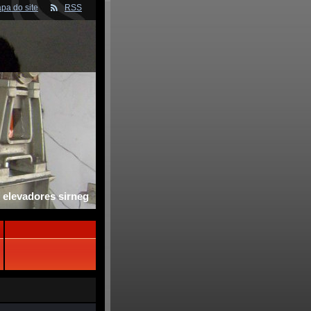
pa do site
RSS
 elevadores sirneg