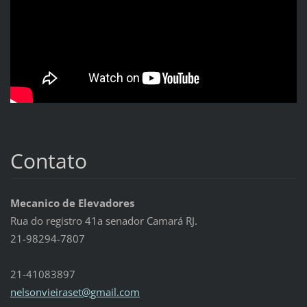
Contato
Mecanico de Elevadores
Rua do registro 41a senador Camará RJ.
21-98294-7807
21-41083897
nelsonvi
eiraset@
gmail.co
m