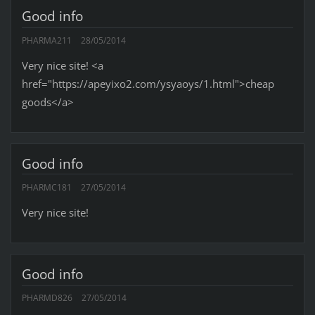
Good info
PHARMA211
28/05/2014
Very nice site! <a
href="https://apeyixo2.com/ysyaoys/1.html">cheap
goods</a>
Good info
PHARMC181
27/05/2014
Very nice site!
Good info
PHARMD826
27/05/2014