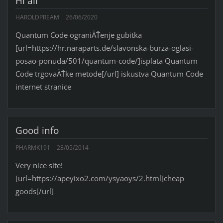
Hi all
HAROLDPREAM
26/06/2020
Quantum Code ograniÄŤenje gubitka
[url=https://hr.naraparts.de/slavonska-burza-oglasi-
posao-ponuda/501/quantum-code/]isplata Quantum
Code trgovaÄŤke metode[/url] iskustva Quantum Code
internet stranice
Good info
PHARMK191
28/05/2014
Very nice site!
[url=https://apeyixo2.com/ysyaoys/2.html]cheap
goods[/url]